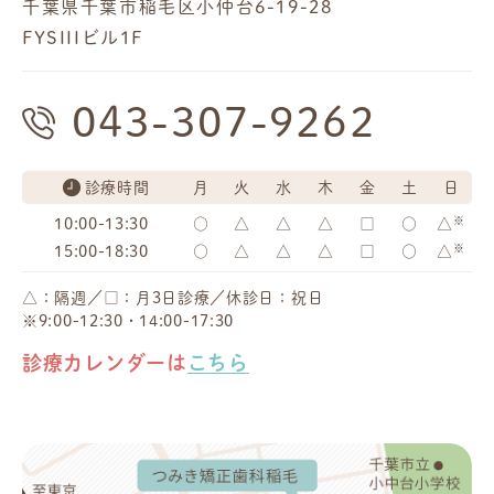
千葉県千葉市稲毛区小仲台6-19-28
FYSIIIビル1F
043-307-9262
診療時間
月
火
水
木
金
土
日
※
10:00-13:30
○
△
△
△
□
○
△
※
15:00-18:30
○
△
△
△
□
○
△
△：隔週／□：月3日診療／休診日：祝日
※9:00-12:30・14:00-17:30
診療カレンダーは
こちら