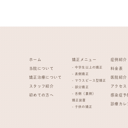
ホーム
矯正メニュー
症例紹介
- 中学生以上の矯正
当院について
料金表
- 表側矯正
矯正治療について
医院紹介
- マウスピース型矯正
スタッフ紹介
アクセス
- 部分矯正
- 舌側（裏側）
初めての方へ
感染症予
矯正装置
診療カレ
- 子供の矯正