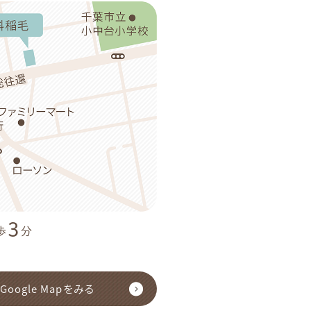
3
歩
分
Google Mapをみる