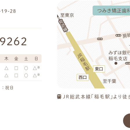
9-28
-9262
木
金
土
日
※
△
□
○
△
※
△
□
○
△
日：祝日
JR総武本線「稲毛駅」より徒