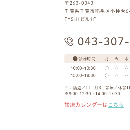
〒263-0043
千葉県千葉市稲毛区小仲台6-1
FYSIIIビル1F
043-307
診療時間
月
火
水
10:00-13:30
○
△
△
15:00-18:30
○
△
△
△：隔週／□：月3日診療／休診
※9:00-12:30・14:00-17:30
診療カレンダーは
こちら