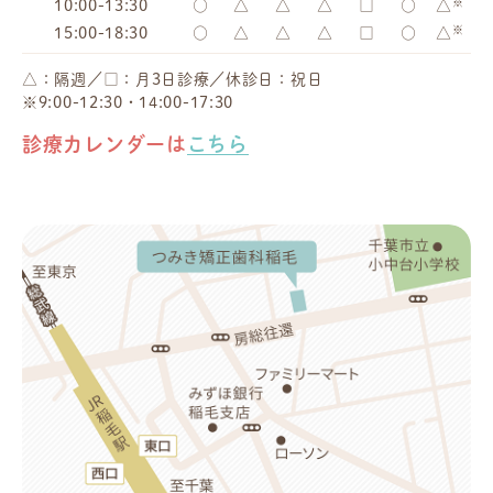
※
10:00-13:30
○
△
△
△
□
○
△
※
15:00-18:30
○
△
△
△
□
○
△
△：隔週／□：月3日診療／休診日：祝日
※9:00-12:30・14:00-17:30
診療カレンダーは
こちら