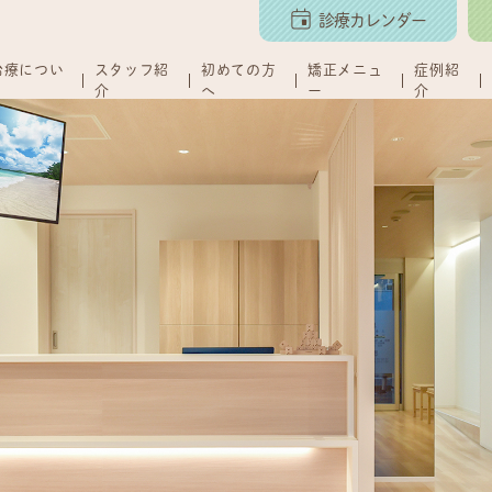
診療カレンダー
治療につい
スタッフ紹
初めての方
矯正メニュ
症例紹
介
へ
ー
介