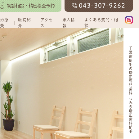
043-307-9262
初診相談・精密検査予約
治療
医院紹
アクセ
求人情
よくある質問・相
費
介
ス
報
談