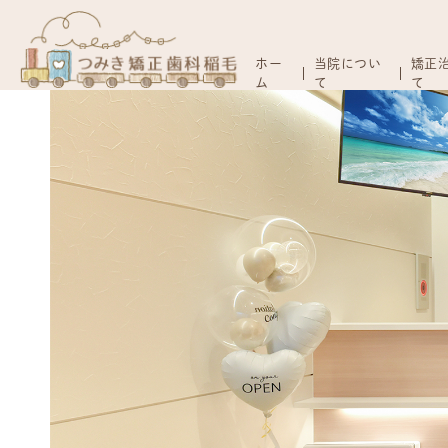
ホー
当院につい
矯正
ム
て
て