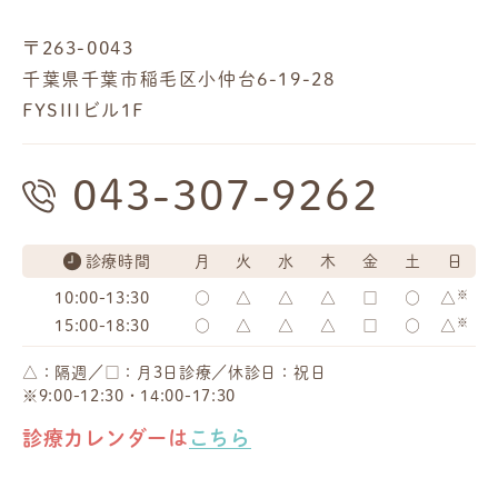
〒263-0043
千葉県千葉市稲毛区小仲台6-19-28
FYSIIIビル1F
043-307-9262
診療時間
月
火
水
木
金
土
日
※
10:00-13:30
○
△
△
△
□
○
△
※
15:00-18:30
○
△
△
△
□
○
△
△：隔週／□：月3日診療／休診日：祝日
※9:00-12:30・14:00-17:30
診療カレンダーは
こちら