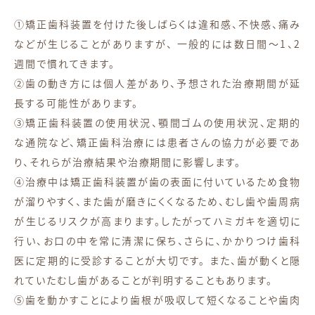
①矯正歯科装置を付けた後しばらくは違和感、不快感、痛み
などが生じることがありますが、 一般的には数日間～1、2
週間で慣れてきます。
②歯の動き方には個人差があり、予想された治療期間が延
長する可能性があります。
③矯正歯科装置の使用状況、顎間ゴムの使用状況、定期的
な通院など、矯正歯科治療には患者さんの協力が必要であ
り、それらが治療結果や治療期間に影響します。
④治療中は矯正歯科装置が歯の表面に付いているため食物
が溜りやすく、また歯が磨きにくくなるため、むし歯や歯周病
が生じるリスクが高まります。したがってハミガキを適切に
行い、お口の中を常に清潔に保ち、さらに、かかりつけ歯科
医に定期的に受診することが大切です。 また、歯が動くと隠
れていたむし歯があることが判明することもあります。
⑤歯を動かすことにより歯根が吸収して短くなることや歯肉