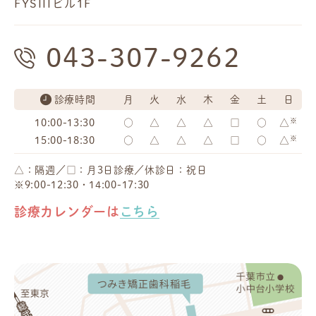
FYSIIIビル1F
043-307-9262
診療時間
月
火
水
木
金
土
日
※
10:00-13:30
○
△
△
△
□
○
△
※
15:00-18:30
○
△
△
△
□
○
△
△：隔週／□：月3日診療／休診日：祝日
※9:00-12:30・14:00-17:30
診療カレンダーは
こちら