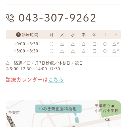
043-307-9262
診療時間
月
火
水
木
金
土
日
※
10:00-13:30
○
△
△
△
□
○
△
※
15:00-18:30
○
△
△
△
□
○
△
△：隔週／□：月3日診療／休診日：祝日
※9:00-12:30・14:00-17:30
診療カレンダーは
こちら